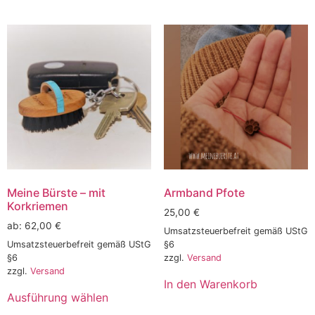
Meine Bürste – mit
Armband Pfote
Korkriemen
25,00
€
ab:
62,00
€
Umsatzsteuerbefreit gemäß UStG
Umsatzsteuerbefreit gemäß UStG
§6
§6
zzgl.
Versand
zzgl.
Versand
In den Warenkorb
Ausführung wählen