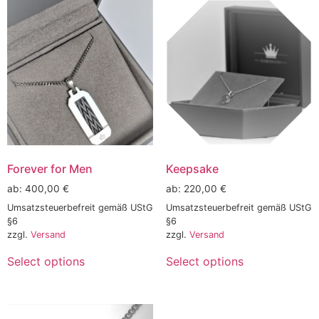
Forever for Men
Keepsake
ab:
400,00
€
ab:
220,00
€
Umsatzsteuerbefreit gemäß UStG
Umsatzsteuerbefreit gemäß UStG
§6
§6
zzgl.
Versand
zzgl.
Versand
Select options
Select options