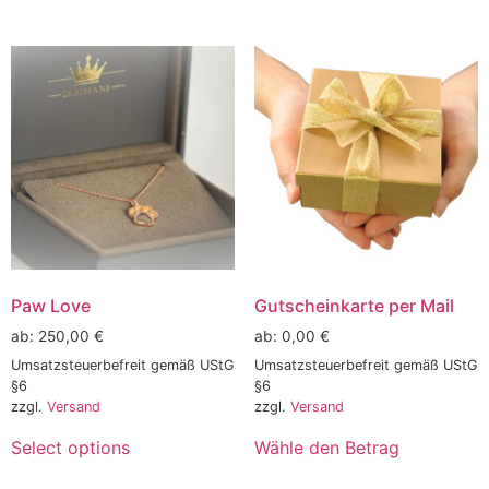
Paw Love
Gutscheinkarte per Mail
ab:
250,00
€
ab:
0,00
€
Umsatzsteuerbefreit gemäß UStG
Umsatzsteuerbefreit gemäß UStG
§6
§6
zzgl.
Versand
zzgl.
Versand
Select options
Wähle den Betrag