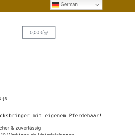
German
0,00
€
G §6
cksbringer mit eigenem Pferdehaar!
cher & zuverlässig
-10 Werktage ab Materialeingang