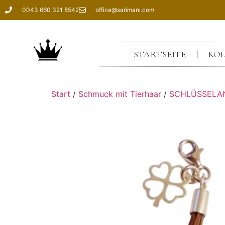
0043 660 321 8542
office@sarimani.com
STARTSEITE
KOL
Start
/
Schmuck mit Tierhaar
/
SCHLÜSSELA