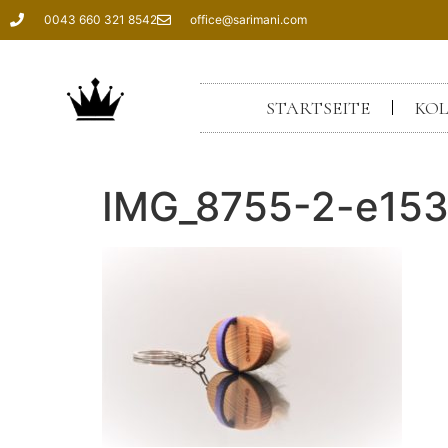
0043 660 321 8542
office@sarimani.com
STARTSEITE
KOL
IMG_8755-2-e153